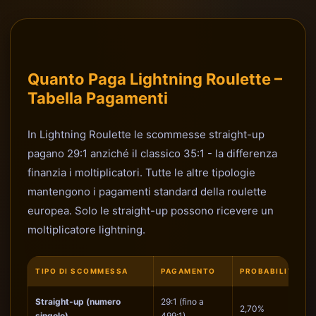
Quanto Paga Lightning Roulette –
Tabella Pagamenti
In Lightning Roulette le scommesse straight-up
pagano 29:1 anziché il classico 35:1 - la differenza
finanzia i moltiplicatori. Tutte le altre tipologie
mantengono i pagamenti standard della roulette
europea. Solo le straight-up possono ricevere un
moltiplicatore lightning.
TIPO DI SCOMMESSA
PAGAMENTO
PROBABILITÀ
Straight-up (numero
29:1 (fino a
2,70%
singolo)
499:1)