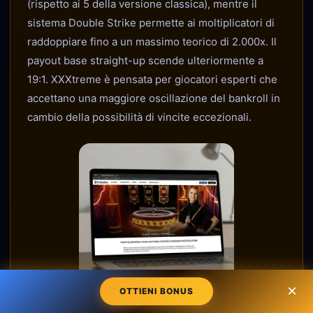
(rispetto ai 5 della versione classica), mentre il
sistema Double Strike permette ai moltiplicatori di
raddoppiare fino a un massimo teorico di 2.000x. Il
payout base straight-up scende ulteriormente a
19:1. XXXtreme è pensata per giocatori esperti che
accettano una maggiore oscillazione del bankroll in
cambio della possibilità di vincite eccezionali.
×
OTTIENI BONUS