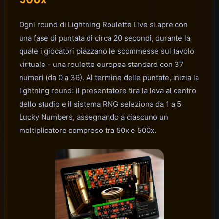
Ogni round di Lightning Roulette Live si apre con
una fase di puntata di circa 20 secondi, durante la
quale i giocatori piazzano le scommesse sul tavolo
virtuale - una roulette europea standard con 37
numeri (da 0 a 36). Al termine delle puntate, inizia la
lightning round: il presentatore tira la leva al centro
dello studio e il sistema RNG seleziona da 1 a 5
Lucky Numbers, assegnando a ciascuno un
moltiplicatore compreso tra 50x e 500x.