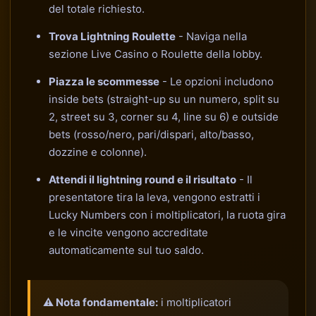
del totale richiesto.
Trova Lightning Roulette
- Naviga nella
sezione Live Casino o Roulette della lobby.
Piazza le scommesse
- Le opzioni includono
inside bets (straight-up su un numero, split su
2, street su 3, corner su 4, line su 6) e outside
bets (rosso/nero, pari/dispari, alto/basso,
dozzine e colonne).
Attendi il lightning round e il risultato
- Il
presentatore tira la leva, vengono estratti i
Lucky Numbers con i moltiplicatori, la ruota gira
e le vincite vengono accreditate
automaticamente sul tuo saldo.
⚠️ Nota fondamentale:
i moltiplicatori