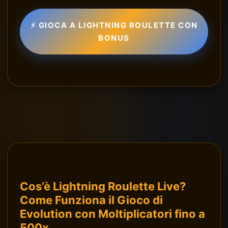
⚡ GIOCA A LIGHTNING ROULETTE CON
BONUS
Cos’è Lightning Roulette Live?
Come Funziona il Gioco di
Evolution con Moltiplicatori fino a
500x