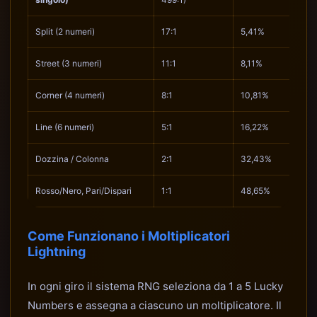
Split (2 numeri)
17:1
5,41%
Street (3 numeri)
11:1
8,11%
Corner (4 numeri)
8:1
10,81%
Line (6 numeri)
5:1
16,22%
Dozzina / Colonna
2:1
32,43%
Rosso/Nero, Pari/Dispari
1:1
48,65%
Come Funzionano i Moltiplicatori
Lightning
In ogni giro il sistema RNG seleziona da 1 a 5 Lucky
Numbers e assegna a ciascuno un moltiplicatore. Il