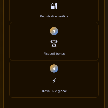
🔐
Registrati e verifica
3
🏆
Riscuoti bonus
4
⚡
Trova LR e gioca!