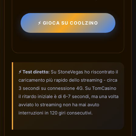
⚡ GIOCA SU COOLZINO
⚡ Test diretto:
Su StoneVegas ho riscontrato il
caricamento più rapido dello streaming - circa
3 secondi su connessione 4G. Su TomCasino
il ritardo iniziale è di 6-7 secondi, ma una volta
avviato lo streaming non ha mai avuto
interruzioni in 120 giri consecutivi.