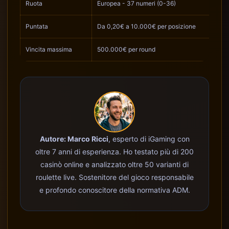
Ruota
Europea - 37 numeri (0-36)
Puntata
Da 0,20€ a 10.000€ per posizione
Vincita massima
500.000€ per round
Autore: Marco Ricci
, esperto di iGaming con
oltre 7 anni di esperienza. Ho testato più di 200
casinò online e analizzato oltre 50 varianti di
roulette live. Sostenitore del gioco responsabile
e profondo conoscitore della normativa ADM.