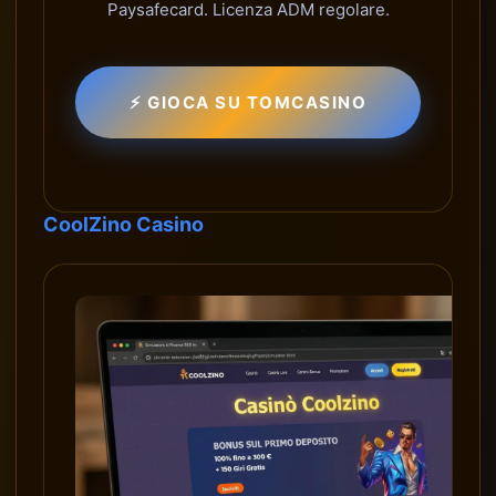
Paysafecard. Licenza ADM regolare.
⚡ GIOCA SU TOMCASINO
CoolZino Casino